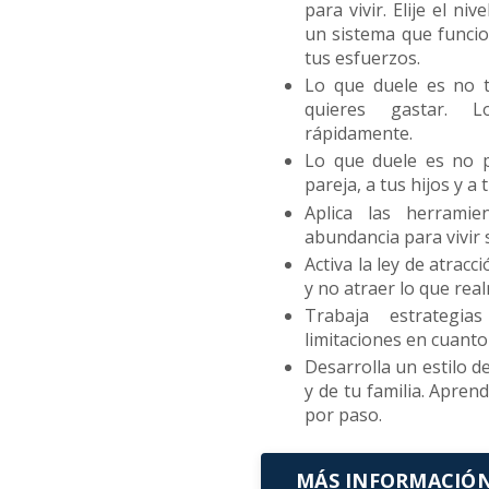
para vivir. Elije el n
un sistema que funcio
tus esfuerzos.
Lo que duele es no t
quieres gastar. L
rápidamente.
Lo que duele es no po
pareja, a tus hijos y a 
Aplica las herramie
abundancia para vivir 
Activa la ley de atracc
y no atraer lo que rea
Trabaja estrategi
limitaciones en cuanto
Desarrolla un estilo de
y de tu familia. Apren
por paso.
MÁS INFORMACIÓ