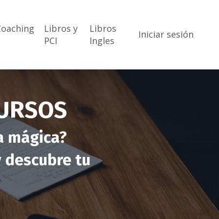
Coaching
Libros y
Libros
Iniciar sesión
PCI
Ingles
CURSOS
da mágica?
y descubre tu