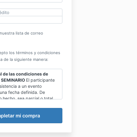
édito
nuestra lista de correo
epto los términos y condiciones
a de la siguiente manera:
 de las condiciones de
al SEMINARIO
El participante
sistencia a un evento
 una fecha definida. De
 hecho, sea parcial o total,
lución de dinero ni
de cupo a otro seminario ni a
 por ninguna razón.
garantía de satisfacción
ica para el Seminario