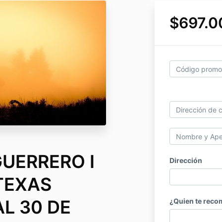
$697.0
UERRERO I
Dirección
TEXAS
L 30 DE
¿Quien te rec