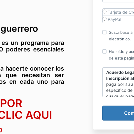
Tarjeta de Cr
PayPal
 guerrero
Suscríbase a 
electrónico.
es un programa para
10 poderes esenciales
He leído y ac
de esta págin
ra hacerte conocer los
Acuerdo Legal
 que necesitan ser
Inscripción 
dos en cada uno para
paga por su a
.
específico de
cualquier pago
 POR
no habrá devo
transferencia 
CLIC AQUI
otra persona,
La siguiente 
00
solamente apl